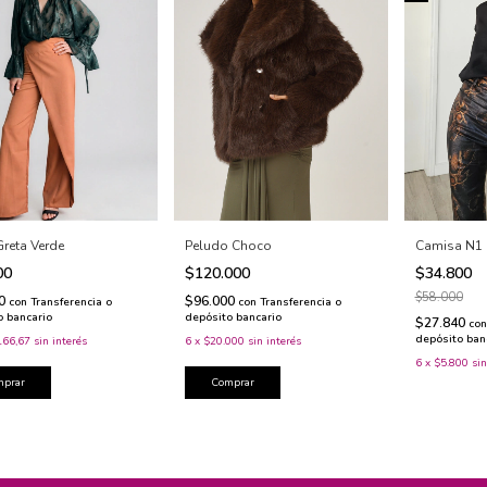
Camisa N1 
Greta Verde
Peludo Choco
$34.800
00
$120.000
$58.000
00
$96.000
con
Transferencia o
con
Transferencia o
o bancario
depósito bancario
$27.840
con
depósito ban
166,67
sin interés
6
x
$20.000
sin interés
6
x
$5.800
sin
mprar
Comprar