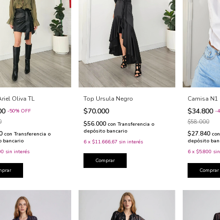
Camisa N1 
Top Ursula Negro
riel Oliva TL
$34.800
$70.000
00
-
4
-
50
%
OFF
$58.000
0
$56.000
con
Transferencia o
depósito bancario
$27.840
00
con
con
Transferencia o
depósito ban
o bancario
6
x
$11.666,67
sin interés
6
x
$5.800
sin
00
sin interés
Comprar
Comprar
mprar