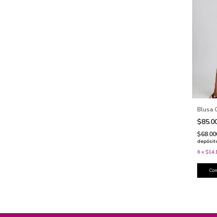
Blusa 
$85.0
$68.0
depósit
6
x
$14.
Co