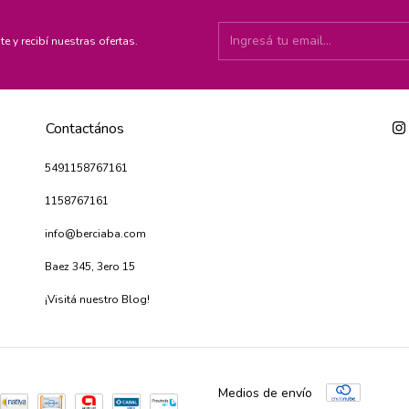
te y recibí nuestras ofertas.
Contactános
5491158767161
1158767161
info@berciaba.com
Baez 345, 3ero 15
¡Visitá nuestro Blog!
Medios de envío