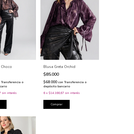
a Choco
Blusa Greta Orchid
$85.000
$68.000
Transferencia o
con
Transferencia o
cario
depósito bancario
7
sin interés
6
x
$14.166,67
sin interés
Comprar