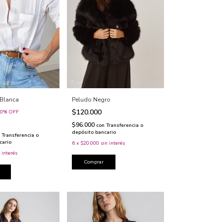
Blanca
Peludo Negro
$120.000
0
%
OFF
$96.000
con
Transferencia o
depósito bancario
Transferencia o
cario
6
x
$20.000
sin interés
 interés
Comprar