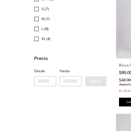
S (7)
M (7)
L (8)
Xl (4)
Precio
Blusa 
Desde
Hasta
$85.0
$68.0
Aplicar
depósit
6
x
$14.
Co