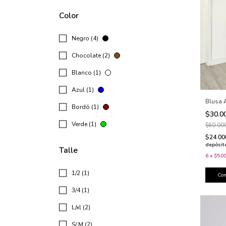
Color
Negro (4)
Chocolate (2)
Blanco (1)
Azul (1)
Blusa A
Bordó (1)
$30.0
Verde (1)
$60.00
$24.0
depósit
Talle
6
x
$5.0
1/2 (1)
Co
3/4 (1)
L/xl (2)
S/ M (2)