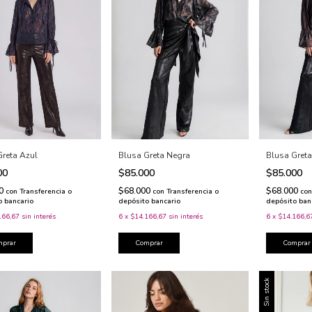
Greta Azul
Blusa Greta Negra
Blusa Gret
00
$85.000
$85.000
00
$68.000
$68.000
con
Transferencia o
con
Transferencia o
con
o bancario
depósito bancario
depósito ban
166,67
sin interés
6
x
$14.166,67
sin interés
6
x
$14.166,6
mprar
Comprar
Comprar
Sin stock