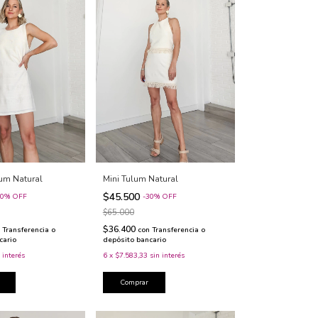
um Natural
Mini Tulum Natural
$45.500
0
%
OFF
-
30
%
OFF
$65.000
$36.400
Transferencia o
con
Transferencia o
cario
depósito bancario
 interés
6
x
$7.583,33
sin interés
Comprar