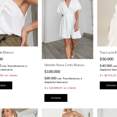
de Blanco
Top Lucia 
00
$50.000
Vestido Runa Corto Blanco
00
$40.000
con
Transferencia o
con
o bancario
depósito ban
$100.000
000
sin interés
6
x
$8.333,33
$80.000
con
Transferencia o
depósito bancario
mprar
Comprar
6
x
$16.666,67
sin interés
Comprar