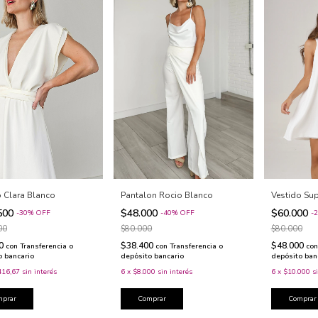
o Clara Blanco
Pantalon Rocio Blanco
Vestido Sup
500
$48.000
$60.000
-
30
%
OFF
-
40
%
OFF
-
2
00
$80.000
$80.000
00
$38.400
$48.000
con
Transferencia o
con
Transferencia o
con
o bancario
depósito bancario
depósito ban
416,67
sin interés
6
x
$8.000
sin interés
6
x
$10.000
s
mprar
Comprar
Comprar