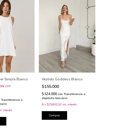
er Simple Blanco
Vestido Goddess Blanco
$155.000
5
%
OFF
$124.000
con
Transferencia o
depósito bancario
Transferencia o
cario
6
x
$25.833,33
sin interés
in interés
Comprar