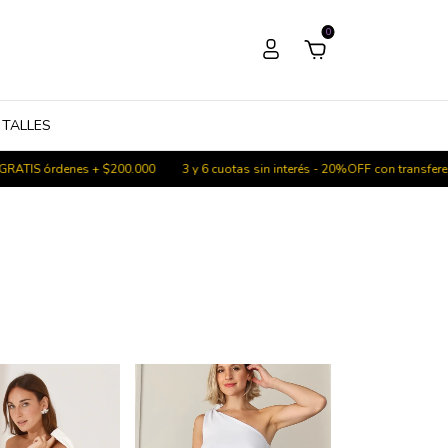
0
 TALLES
órdenes + $200.000
3 y 6 cuotas sin interés - 20%OFF con transferencia - E