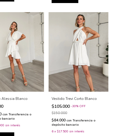
o Alessia Blanco
Vestido Trevi Corto Blanco
00
$105.000
-
30
%
OFF
$150.000
00
con
Transferencia o
o bancario
$84.000
con
Transferencia o
depósito bancario
000
sin interés
6
x
$17.500
sin interés