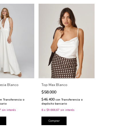
ecia Blanco
Top Max Blanco
$58.000
$46.400
on
Transferencia o
con
Transferencia o
cario
depósito bancario
7
sin interés
6
x
$9.666,67
sin interés
Comprar