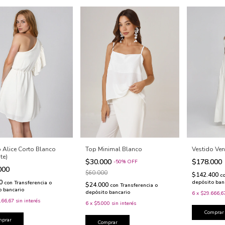
Vestido Ven
 Alice Corto Blanco
Top Minimal Blanco
te)
$178.000
$30.000
-
50
%
OFF
000
$60.000
$142.400
c
00
depósito ban
con
Transferencia o
$24.000
con
Transferencia o
o bancario
depósito bancario
6
x
$29.666,6
166,67
sin interés
6
x
$5.000
sin interés
Comprar
mprar