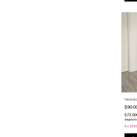
Vestid
$90.0
$72.0
depósit
6
x
$15.