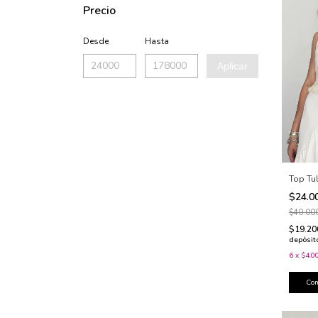
Precio
Desde
Hasta
Aplicar
Top Tu
$24.0
$40.00
$19.2
depósit
6
x
$4.0
Co