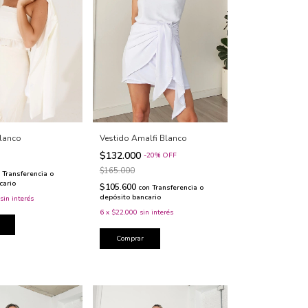
Vestido Amalfi Blanco
Blanco
$132.000
-
20
%
OFF
$165.000
Transferencia o
cario
$105.600
con
Transferencia o
depósito bancario
sin interés
6
x
$22.000
sin interés
Comprar