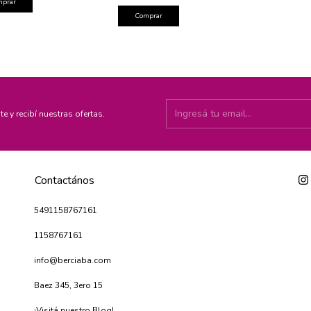
mprar
Comprar
te y recibí nuestras ofertas.
Contactános
5491158767161
1158767161
info@berciaba.com
Baez 345, 3ero 15
¡Visitá nuestro Blog!