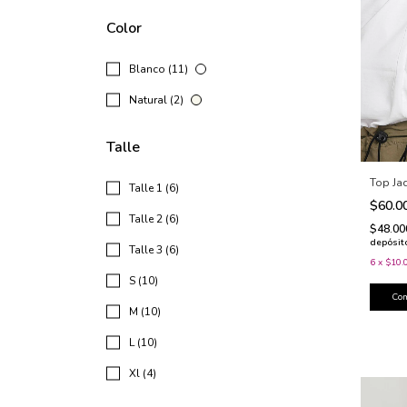
Color
Blanco (11)
Natural (2)
Talle
Top Ja
Talle 1 (6)
$60.0
Talle 2 (6)
$48.0
depósit
Talle 3 (6)
6
x
$10.
S (10)
Co
M (10)
L (10)
Xl (4)