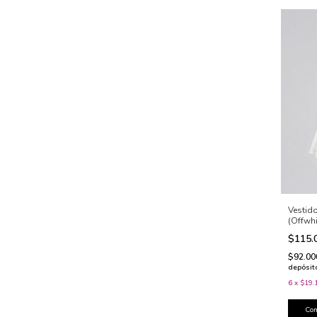
Vestido
(Offwhi
$115.
$92.0
depósit
6
x
$19.
Co