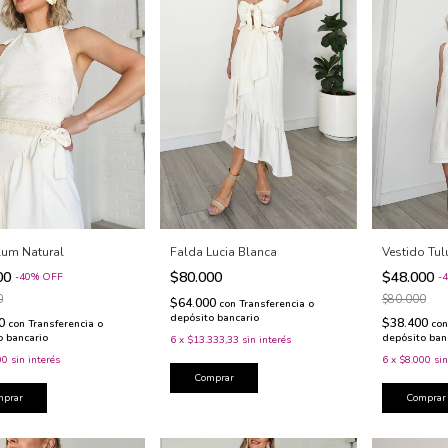
Falda Lucia Blanca
lum Natural
Vestido Tul
$80.000
00
$48.000
-
40
%
OFF
-
4
0
$80.000
$64.000
con
Transferencia o
depósito bancario
00
$38.400
con
Transferencia o
con
o bancario
depósito ban
6
x
$13.333,33
sin interés
00
sin interés
6
x
$8.000
sin
Comprar
mprar
Comprar