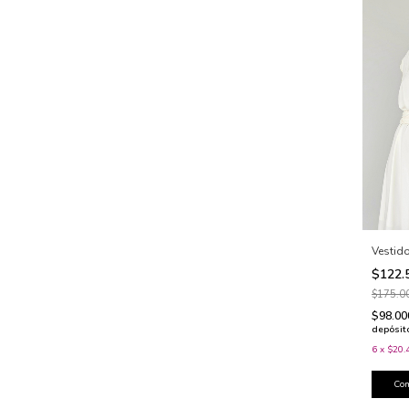
Vestid
$122.
$175.0
$98.0
depósit
6
x
$20.
Co