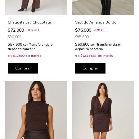
Chaqueta Lali Chocolate
Vestido Amanda Bordo
$72.000
$76.000
-
20
%
OFF
-
20
%
OFF
$90.000
$95.000
$57.600
$60.800
con
Transferencia o
con
Transferencia o
depósito bancario
depósito bancario
6
x
$12.000
sin interés
6
x
$12.666,67
sin interés
Comprar
Comprar