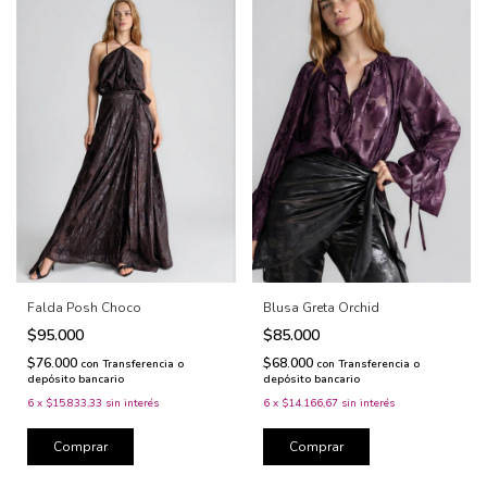
Falda Posh Choco
Blusa Greta Orchid
$95.000
$85.000
$76.000
$68.000
con
Transferencia o
con
Transferencia o
depósito bancario
depósito bancario
6
x
$15.833,33
sin interés
6
x
$14.166,67
sin interés
Comprar
Comprar