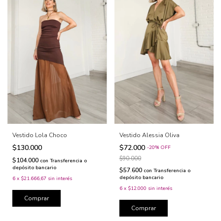
Vestido Lola Choco
Vestido Alessia Oliva
$130.000
$72.000
-
20
%
OFF
$90.000
$104.000
con
Transferencia o
depósito bancario
$57.600
con
Transferencia o
depósito bancario
6
x
$21.666,67
sin interés
6
x
$12.000
sin interés
Comprar
Comprar