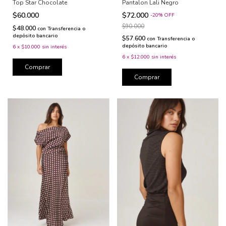
Top Star Chocolate
Pantalon Lali Negro
$60.000
$72.000
-
20
%
OFF
$90.000
$48.000
con
Transferencia o
depósito bancario
$57.600
con
Transferencia o
depósito bancario
6
x
$10.000
sin interés
6
x
$12.000
sin interés
Comprar
Comprar