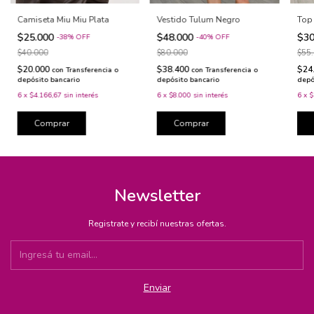
Vestido Tulum Negro
Camiseta Miu Miu Plata
Top 
$48.000
$25.000
$30
-
40
%
OFF
-
38
%
OFF
$80.000
$40.000
$55
$38.400
$20.000
$24
con
Transferencia o
con
Transferencia o
depósito bancario
depósito bancario
depó
6
x
$8.000
sin interés
6
x
$4.166,67
sin interés
6
x
$
Comprar
Comprar
Newsletter
Registrate y recibí nuestras ofertas.