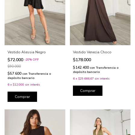
Vestido Alessia Negro
Vestido Venecia Choco
$72.000
$178.000
-
20
%
OFF
$90.000
$142.400
con
Transferencia o
depósito bancario
$57.600
con
Transferencia o
depósito bancario
6
x
$29.666,67
sin interés
6
x
$12.000
sin interés
Comprar
Comprar