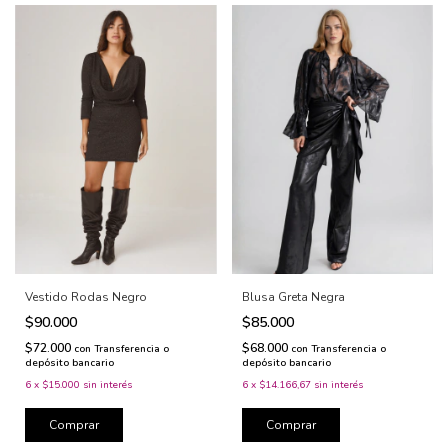
Vestido Rodas Negro
Blusa Greta Negra
$90.000
$85.000
$72.000
$68.000
con
Transferencia o
con
Transferencia o
depósito bancario
depósito bancario
6
x
$15.000
sin interés
6
x
$14.166,67
sin interés
Comprar
Comprar