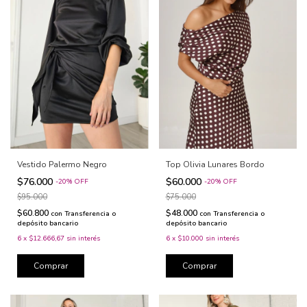
Vestido Palermo Negro
Top Olivia Lunares Bordo
$76.000
$60.000
-
20
%
OFF
-
20
%
OFF
$95.000
$75.000
$60.800
$48.000
con
Transferencia o
con
Transferencia o
depósito bancario
depósito bancario
6
x
$12.666,67
sin interés
6
x
$10.000
sin interés
Comprar
Comprar