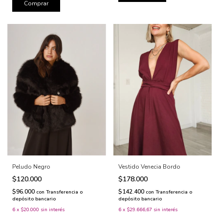
Comprar
Peludo Negro
Vestido Venecia Bordo
$120.000
$178.000
$96.000
$142.400
con
Transferencia o
con
Transferencia o
depósito bancario
depósito bancario
6
x
$20.000
sin interés
6
x
$29.666,67
sin interés