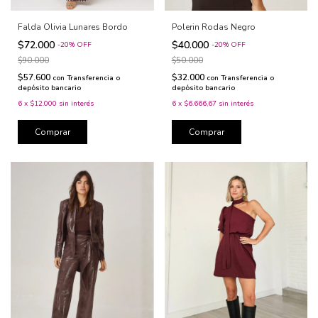
Polerin Rodas Negro
Falda Olivia Lunares Bordo
$40.000
$72.000
-
20
%
OFF
-
20
%
OFF
$50.000
$90.000
$32.000
$57.600
con
Transferencia o
con
Transferencia o
depósito bancario
depósito bancario
6
x
$6.666,67
sin interés
6
x
$12.000
sin interés
Comprar
Comprar