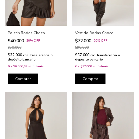
Polerin Rodas Choco
Vestido Rodas Choco
$40.000
$72.000
-
20
%
OFF
-
20
%
OFF
$50.000
$90.000
$32.000
$57.600
con
Transferencia o
con
Transferencia o
depósito bancario
depósito bancario
6
x
$6.666,67
sin interés
6
x
$12.000
sin interés
Comprar
Comprar