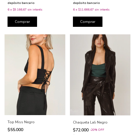
depósito bancario
depósito bancario
6
x
$11.666,67
sin interés
6
x
$9.166,67
sin interés
Comprar
Comprar
Top Miss Negro
Chaqueta Lali Negro
$55.000
$72.000
-
20
%
OFF