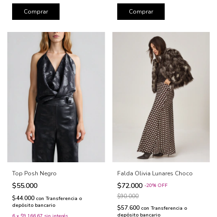
Comprar
Comprar
Top Posh Negro
Falda Olivia Lunares Choco
$55.000
$72.000
-
20
%
OFF
$90.000
$44.000
con
Transferencia o
depósito bancario
$57.600
con
Transferencia o
depósito bancario
6
x
$9.166,67
sin interés