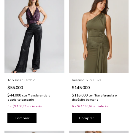
Top Posh Orchid
Vestido Suri Oliva
$55.000
$145.000
$44.000
$116.000
con
Transferencia o
con
Transferencia o
depósito bancario
depósito bancario
6
x
$9.166,67
sin interés
6
x
$24.166,67
sin interés
Comprar
Comprar