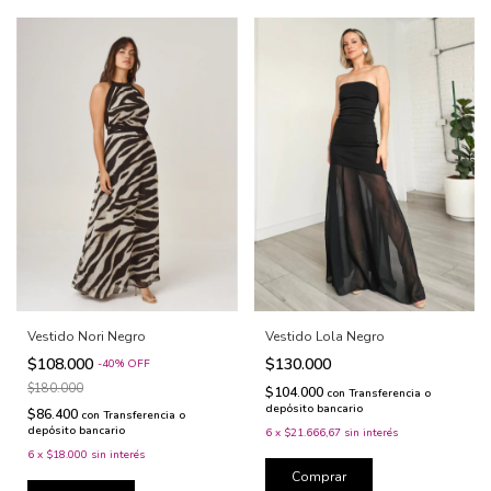
Vestido Lola Negro
Vestido Nori Negro
$130.000
$108.000
-
40
%
OFF
$180.000
$104.000
con
Transferencia o
depósito bancario
$86.400
con
Transferencia o
depósito bancario
6
x
$21.666,67
sin interés
6
x
$18.000
sin interés
Comprar