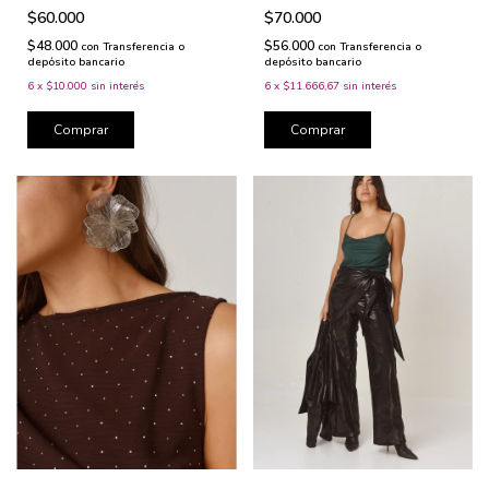
$60.000
$70.000
$48.000
$56.000
con
Transferencia o
con
Transferencia o
depósito bancario
depósito bancario
6
x
$10.000
sin interés
6
x
$11.666,67
sin interés
Comprar
Comprar