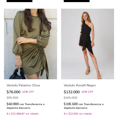
Vestido Amalfi Negro
Vestido Palermo Oliva
$132.000
$76.000
-
20
%
OFF
-
20
%
OFF
$165.000
$95.000
$105.600
$60.800
con
Transferencia o
con
Transferencia o
depósito bancario
depósito bancario
6
x
$22.000
sin interés
6
x
$12.666,67
sin interés