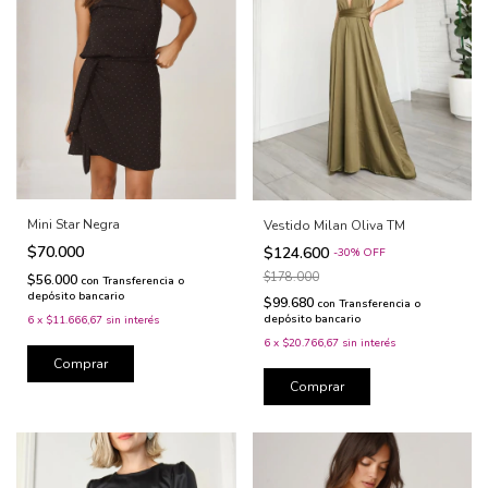
Mini Star Negra
Vestido Milan Oliva TM
$70.000
$124.600
-
30
%
OFF
$178.000
$56.000
con
Transferencia o
depósito bancario
$99.680
con
Transferencia o
depósito bancario
6
x
$11.666,67
sin interés
6
x
$20.766,67
sin interés
Comprar
Comprar