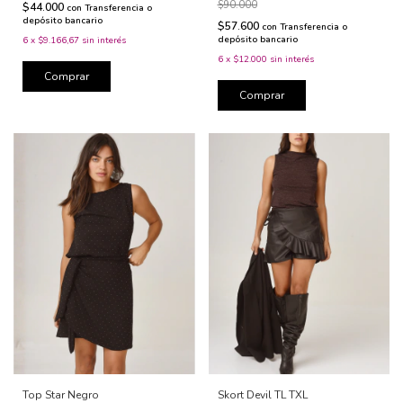
$90.000
$44.000
con
Transferencia o
depósito bancario
$57.600
con
Transferencia o
depósito bancario
6
x
$9.166,67
sin interés
6
x
$12.000
sin interés
Comprar
Comprar
Top Star Negro
Skort Devil TL TXL