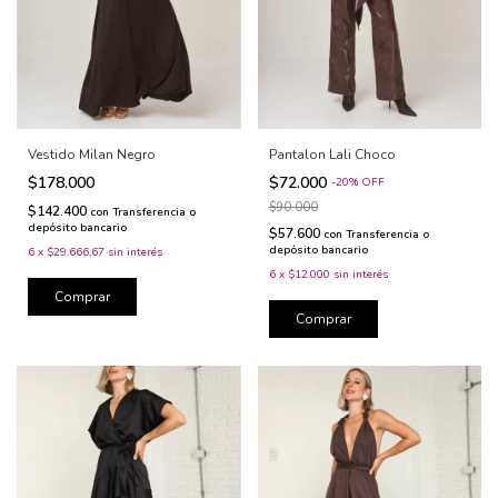
Pantalon Lali Choco
Vestido Milan Negro
$72.000
$178.000
-
20
%
OFF
$90.000
$142.400
con
Transferencia o
depósito bancario
$57.600
con
Transferencia o
depósito bancario
6
x
$29.666,67
sin interés
6
x
$12.000
sin interés
Comprar
Comprar