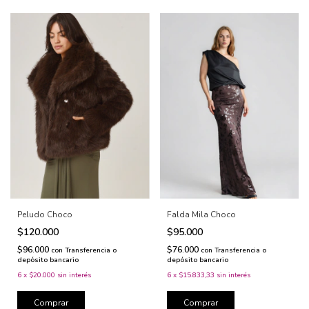
Peludo Choco
Falda Mila Choco
$120.000
$95.000
$96.000
$76.000
con
Transferencia o
con
Transferencia o
depósito bancario
depósito bancario
6
x
$20.000
sin interés
6
x
$15.833,33
sin interés
Comprar
Comprar