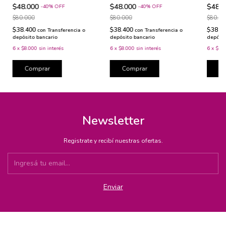
$48.000
$48.000
$48.
-
40
%
OFF
-
40
%
OFF
$80.000
$80.000
$80.00
$38.400
$38.400
$38.4
con
Transferencia o
con
Transferencia o
depósito bancario
depósito bancario
depósit
6
x
$8.000
sin interés
6
x
$8.000
sin interés
6
x
$8.
Comprar
Comprar
C
Newsletter
Registrate y recibí nuestras ofertas.