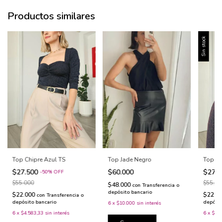
Productos similares
Sin stock
Top Jade Negro
Top Chipre Azul TS
Top Ch
$60.000
$27.500
$27.
-
50
%
OFF
$55.000
$55.00
$48.000
con
Transferencia o
depósito bancario
$22.000
$22.0
con
Transferencia o
depósito bancario
depósit
6
x
$10.000
sin interés
6
x
$4.583,33
sin interés
6
x
$4.5