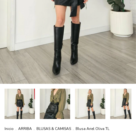
Inicio
.
ARRIBA
.
BLUSAS & CAMISAS
.
Blusa Ariel Oliva TL