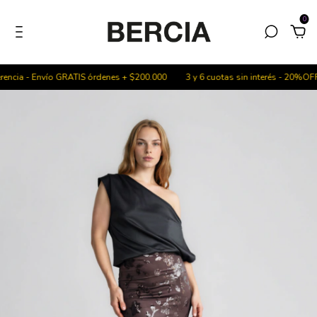
0
ncia - Envío GRATIS órdenes + $200.000
3 y 6 cuotas sin interés - 20%OFF c