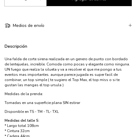
Medios de envío
Descripción
Una falda de corte sirena realizada en un genero de punto con bordado
de lentejuelas, increible. Comoda como pocas y elegante como ninguna.
UN fuego que realza la silueta y va a resolver el que me pongo a tus
eventos mas importantes. aunque parece jugada es super facil de
combinar, un top simple ( te sugiero el Top Max, el top miss o si te
gustan las mangas el top ursula )
Medidas de la prenda:
Tomadas en una superficie plana SIN estirar
Disponible en TS - TM - TL- TXL
Medidas del talle S:
* Largo total 108cm
* Cintura 32cm
* Cadera 44cm