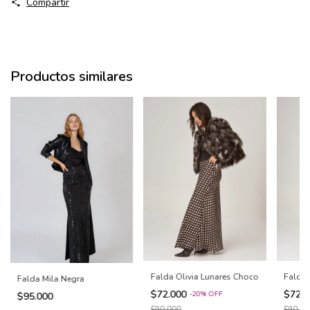
Compartir
Productos similares
Falda Olivia Lunares Choco
Falda 
Falda Mila Negra
$72.000
$72.
-
20
%
OFF
$95.000
$90.000
$90.00