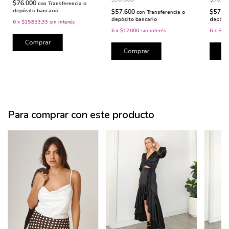
$76.000
con
Transferencia o
depósito bancario
$57.600
$57.6
con
Transferencia o
depósito bancario
depósit
6
x
$15.833,33
sin interés
6
x
$12.000
sin interés
6
x
$12
Comprar
Comprar
C
Para comprar con este producto