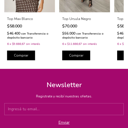
Top M
Top Ursula Negro
Top Max Blanco
$58.
$70.000
$58.000
$46.4
$56.000
$46.400
con
Transferencia o
con
Transferencia o
depósit
depósito bancario
depósito bancario
6
x
$9.6
6
x
$11.666,67
sin interés
6
x
$9.666,67
sin interés
C
Comprar
Comprar
Newsletter
Registrate y recibí nuestras ofertas.