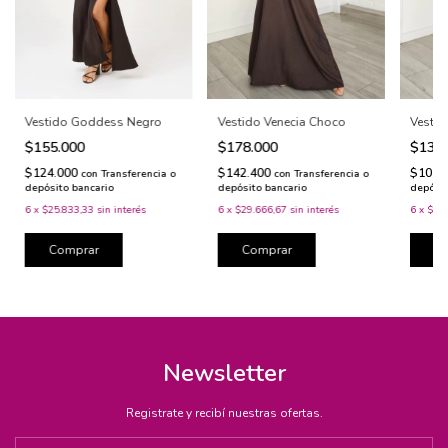
Vestid
Vestido Goddess Negro
Vestido Venecia Choco
$130
$155.000
$178.000
$104.
$124.000
$142.400
con
Transferencia o
con
Transferencia o
depósit
depósito bancario
depósito bancario
6
x
$21.
6
x
$25.833,33
sin interés
6
x
$29.666,67
sin interés
C
Comprar
Comprar
Newsletter
Registrate y recibí nuestras ofertas.