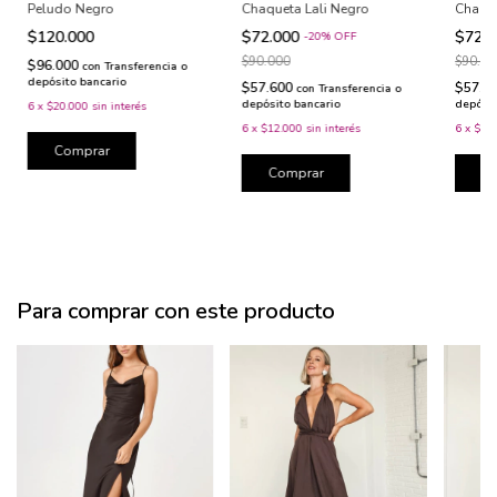
Chaque
Peludo Negro
Chaqueta Lali Negro
$72.
$120.000
$72.000
-
20
%
OFF
$90.00
$90.000
$96.000
con
Transferencia o
depósito bancario
$57.6
$57.600
con
Transferencia o
depósit
depósito bancario
6
x
$20.000
sin interés
6
x
$12
6
x
$12.000
sin interés
Comprar
C
Comprar
Para comprar con este producto