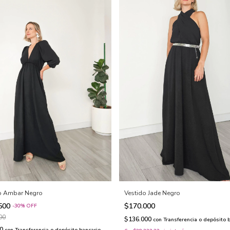
o Ambar Negro
Vestido Jade Negro
.500
$170.000
-
30
%
OFF
00
$136.000
con
Transferencia o depósito 
00