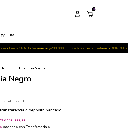
0
 TALLES
ío GRATIS órdenes + $200.000
3 y 6 cuotas sin interés - 20%OFF con transfe
.
NOCHE
.
Top Lucia Negro
ia Negro
stos
$41.322,31
Transferencia o depósito bancario
rés de
$8.333,33
to
pagando con Transferencia o