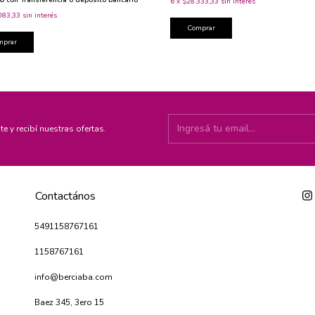
con
Transferencia o depósito bancario
6
x
$28.333,33
sin interés
083,33
sin interés
Comprar
mprar
te y recibí nuestras ofertas.
Contactános
5491158767161
1158767161
info@berciaba.com
Baez 345, 3ero 15