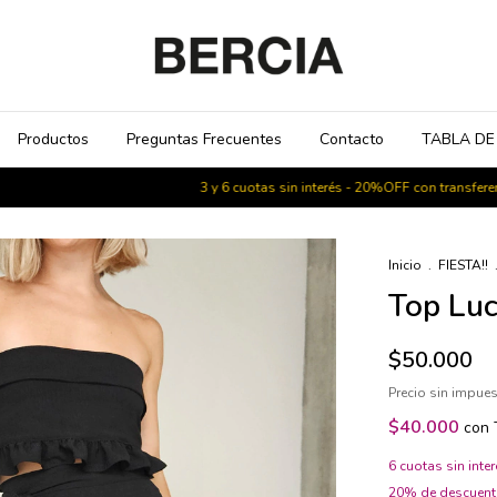
Productos
Preguntas Frecuentes
Contacto
TABLA DE
3 y 6 cuotas sin interés - 20%OFF con transferencia - Env
Inicio
.
FIESTA!!
Top Luc
$50.000
Precio sin impue
$40.000
con
6
cuotas sin inte
20% de descuen