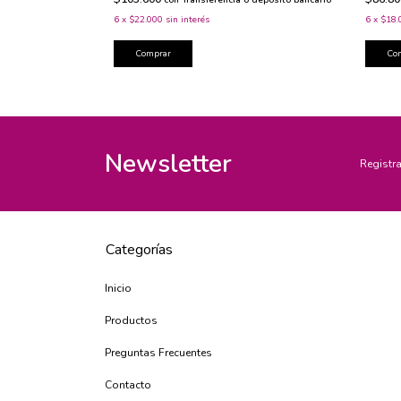
con
Transferencia o depósito bancario
6
x
$22.000
sin interés
6
x
$18.
Comprar
Co
Newsletter
Registra
Categorías
Inicio
Productos
Preguntas Frecuentes
Contacto