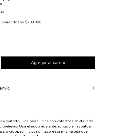
io
les
superando los
$200.000
envío
e y perfecto! Una pieza unica con voladitos en el ruedo
prefieras! Usá el nudo adelante, el nudo en espalda,
ess o cropped. Incluye un lazo en la misma tela que