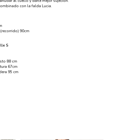
nudar al cuello y darle mejor sujecion.
combinado con la falda Lucia.
cm
(recorrido) 90cm
lle S
sto 88 cm
ntura 67cm
dera 95 cm