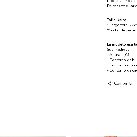
podes usar para a
Es espectacular 
Talle Unico
* Largo total 27
*Ancho de pecho 
​La modelo usa ta
Sus medidas:
- Altura: 1,65
- Contorno de bu
- Contorno de ci
- Contorno de ca
Compartir