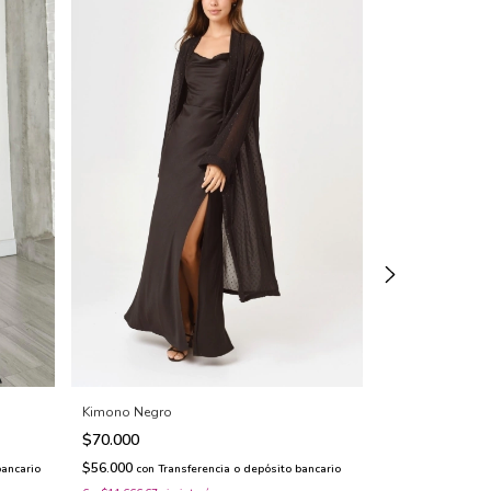
Vestido Amalfi 
Kimono Negro
$132.000
$70.000
-
20
%
$165.000
$56.000
bancario
con
Transferencia o depósito bancario
$105.600
con
Tra