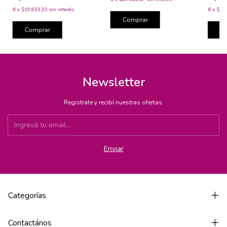
6
x
$13.
6
x
$19.833,33
sin interés
Comprar
C
Comprar
Newsletter
Registrate y recibí nuestras ofertas.
Categorías
Contactános