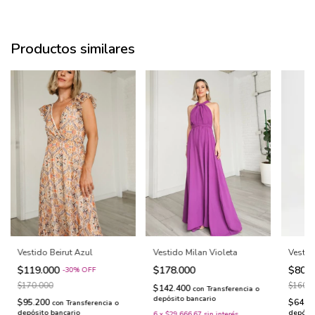
Productos similares
Vestido Milan Violeta
Vestid
Vestido Beirut Azul
$178.000
$80.
$119.000
-
30
%
OFF
$160.
$170.000
$142.400
con
Transferencia o
depósito bancario
$64.0
$95.200
con
Transferencia o
depósit
depósito bancario
6
x
$29.666,67
sin interés