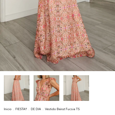
Inicio
.
FIESTA!!
.
DE DIA
.
Vestido Beirut Fucsia TS