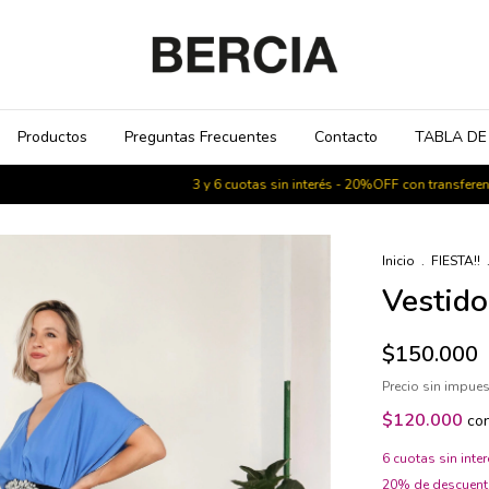
Productos
Preguntas Frecuentes
Contacto
TABLA DE
3 y 6 cuotas sin interés - 20%OFF con transferencia - En
Inicio
.
FIESTA!!
Vestido
$150.000
Precio sin impue
$120.000
co
6
cuotas sin inte
20% de descuen