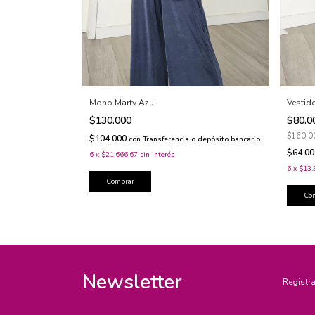
Mono Marty Azul
Vestido
$130.000
$80.
$160.0
$104.000
con
Transferencia o depósito bancario
$64.0
6
x
$21.666,67
sin interés
6
x
$13.
Comprar
Co
Newsletter
Registra