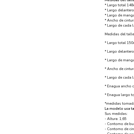
Medidas del talle
* Largo total 14
* Largo delanter
* Largo de mang
* Ancho de cintur
* Largo de cada 
Medidas del talle
* Largo total 15
* Largo delanter
* Largo de mang
* Ancho de cintur
* Largo de cada 
* Enagua ancho 
* Enagua largo t
*medidas tomada
​La modelo usa ta
Sus medidas:
- Altura: 1,65
- Contorno de bu
- Contorno de ci