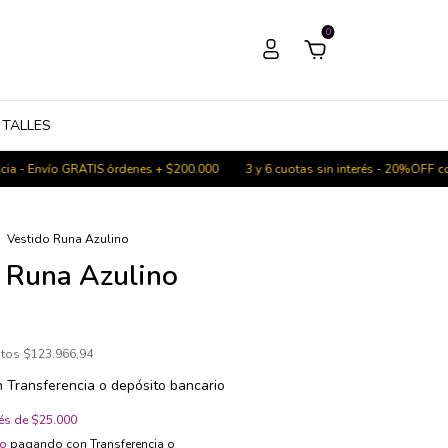
0
 TALLES
vío GRATIS órdenes + $200.000
3 y 6 cuotas sin interés - 20%OFF con transf
.
Vestido Runa Azulino
 Runa Azulino
stos
$123.966,94
n
Transferencia o depósito bancario
rés de
$25.000
to
pagando con Transferencia o