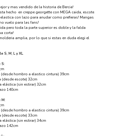
or y mas vendido de la historia de Bercia!
esta hecho en creppe georgette con MEGA caida, escote
a elastica con lazo para anudar como prefieras! Mangas
no vuelo para las fans!
cida pero toda la parte superior es doble y la falda
a corta!
olderia amplia, por lo que si estas en duda elegi el
e S, M, L y XL
 S:
7cm
o (desde hombro a elastico cintura) 39cm
a (desde escote) 32cm
a elástica (sin estirar) 32cm
lazo 140cm
e M:
8cm
o (desde hombro a elastico cintura) 39cm
a (desde escote) 33cm
a elástica (sin estirar) 34cm
lazo 142cm