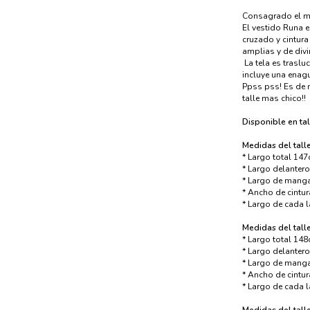
Consagrado el mej
El vestido Runa 
cruzado y cintur
amplias y de divi
La tela es traslu
incluye una enagu
Ppss pss! Es de m
talle mas chico!!
Disponible en tall
Medidas del talle
* Largo total 14
* Largo delanter
* Largo de mang
* Ancho de cintur
* Largo de cada 
Medidas del tall
* Largo total 14
* Largo delanter
* Largo de mang
* Ancho de cintur
* Largo de cada 