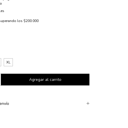
io
les
superando los
$200.000
XL
envío