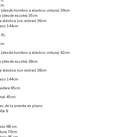
 L:
8cm
o (desde hombro a elastico cintura) 39cm
a (desde escote) 35cm
a elástica (sin estirar) 36cm
lazo 144cm
 XL:
0cm
o (desde hombro a elástico cintura) 42cm
a (desde escote) 38cm
a elástica (sin estirar) 38cm
lazo 144cm
cadera 65cm
otal 45cm
s de la prenda en plano
lle S
sto 88 cm
ntura 70cm