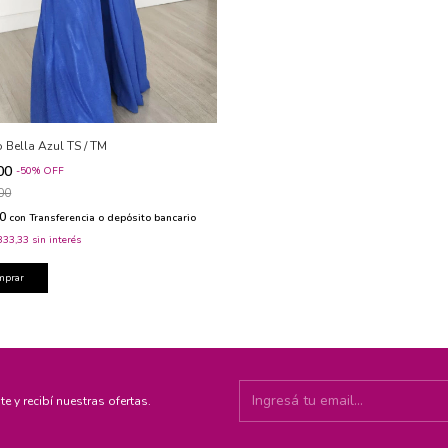
 Bella Azul TS / TM
000
-
50
%
OFF
00
00
con
Transferencia o depósito bancario
333,33
sin interés
mprar
te y recibí nuestras ofertas.