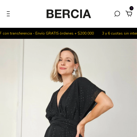
0
transferencia - Envío GRATIS órdenes + $200.000
3 y 6 cuotas sin interés -