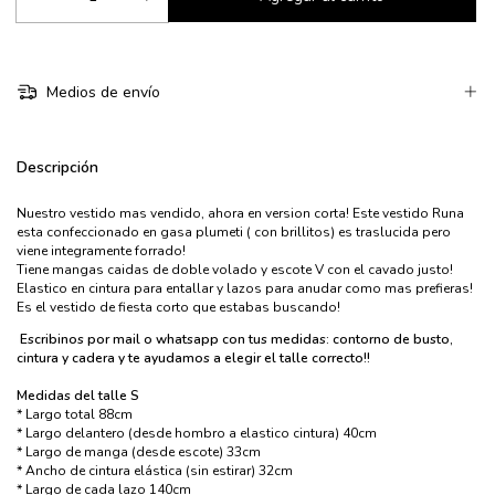
Medios de envío
Descripción
Nuestro vestido mas vendido, ahora en version corta! Este vestido Runa
esta confeccionado en gasa plumeti ( con brillitos) es traslucida pero
viene integramente forrado!
Tiene mangas caidas de doble volado y escote V con el cavado justo!
Elastico en cintura para entallar y lazos para anudar como mas prefieras!
Es el vestido de fiesta corto que estabas buscando!
Escribinos por mail o whatsapp con tus medidas: contorno de busto,
cintura y cadera y te ayudamos a elegir el talle correcto!!
Medidas del talle S
* Largo total 88cm
* Largo delantero (desde hombro a elastico cintura) 40cm
* Largo de manga (desde escote) 33cm
* Ancho de cintura elástica (sin estirar) 32cm
* Largo de cada lazo 140cm