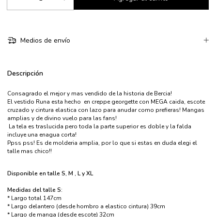
Medios de envío
Descripción
Consagrado el mejor y mas vendido de la historia de Bercia!
El vestido Runa esta hecho en creppe georgette con MEGA caida, escote
cruzado y cintura elastica con lazo para anudar como prefieras! Mangas
amplias y de divino vuelo para las fans!
La tela es traslucida pero toda la parte superior es doble y la falda
incluye una enagua corta!
Ppss pss! Es de molderia amplia, por lo que si estas en duda elegi el
talle mas chico!!
Disponible en talle S, M , L y XL
Medidas del talle S:
* Largo total 147cm
* Largo delantero (desde hombro a elastico cintura) 39cm
* Largo de manga (desde escote) 32cm