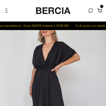
0
nsferencia - Envío GRATIS órdenes + $200.000
3 y 6 cuotas sin interés - 20