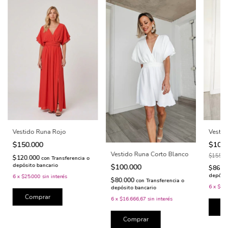
Vesti
Vestido Runa Rojo
$108
$150.000
Vestido Runa Corto Blanco
$155.
$120.000
con
Transferencia o
depósito bancario
$100.000
$86.8
depósit
6
x
$25.000
sin interés
$80.000
con
Transferencia o
6
x
$18.
depósito bancario
Comprar
6
x
$16.666,67
sin interés
C
Comprar