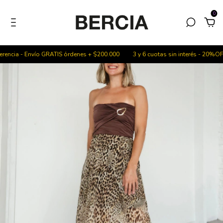
0
encia - Envío GRATIS órdenes + $200.000
3 y 6 cuotas sin interés - 20%OFF c