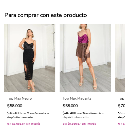
Para comprar con este producto
Top Max Negro
Top Max Magenta
Top Ur
$58.000
$58.000
$70.
$46.400
$46.400
$56.0
con
Transferencia o
con
Transferencia o
depósito bancario
depósito bancario
depósit
6
x
$9.666,67
sin interés
6
x
$9.666,67
sin interés
6
x
$11.