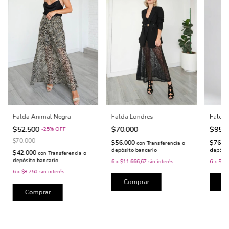
Falda Animal Negra
Falda 
Falda Londres
$52.500
$95.
$70.000
-
25
%
OFF
$70.000
$76.0
$56.000
con
Transferencia o
depósit
depósito bancario
$42.000
con
Transferencia o
depósito bancario
6
x
$15.
6
x
$11.666,67
sin interés
6
x
$8.750
sin interés
C
Comprar
Comprar