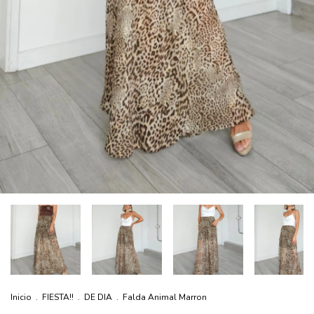
Inicio
.
FIESTA!!
.
DE DIA
.
Falda Animal Marron